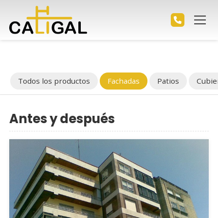
Todos los productos
Fachadas
Patios
Cubie
Antes y después